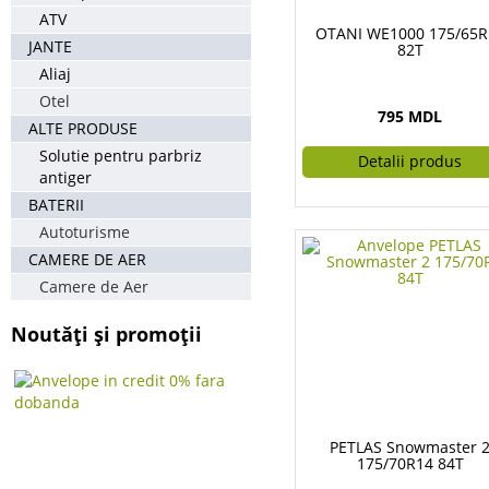
ATV
OTANI WE1000 175/65R
JANTE
82T
Aliaj
Otel
795 MDL
ALTE PRODUSE
Solutie pentru parbriz
Detalii produs
antiger
BATERII
Autoturisme
CAMERE DE AER
Camere de Aer
Noutăți și promoții
PETLAS Snowmaster 
175/70R14 84T