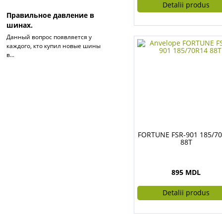
Detalii produs
Правильное давление в
шинах.
Данный вопрос появляется у
каждого, кто купил новые шины
в...
FORTUNE FSR-901 185/7
88T
895 MDL
Detalii produs