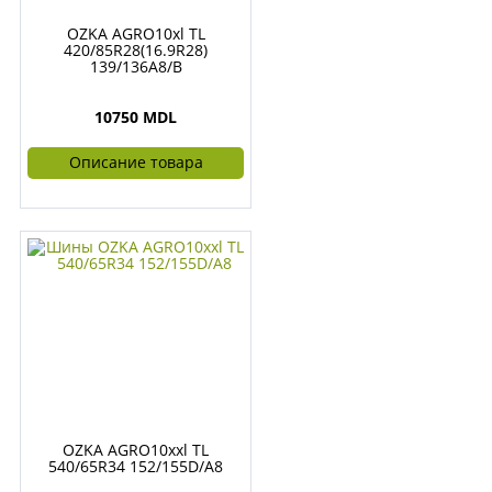
OZKA AGRO10xl TL
420/85R28(16.9R28)
139/136A8/B
10750 MDL
Описание товара
OZKA AGRO10xxl TL
540/65R34 152/155D/A8