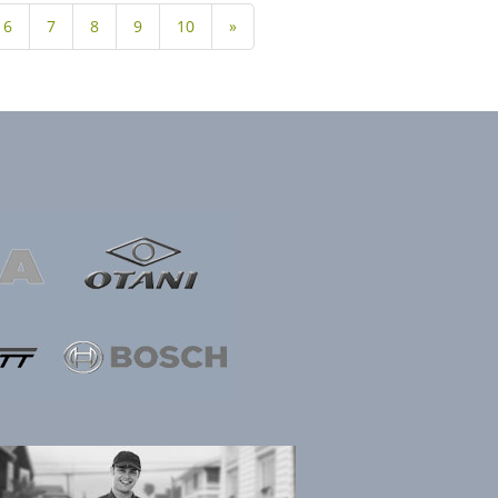
6
7
8
9
10
»