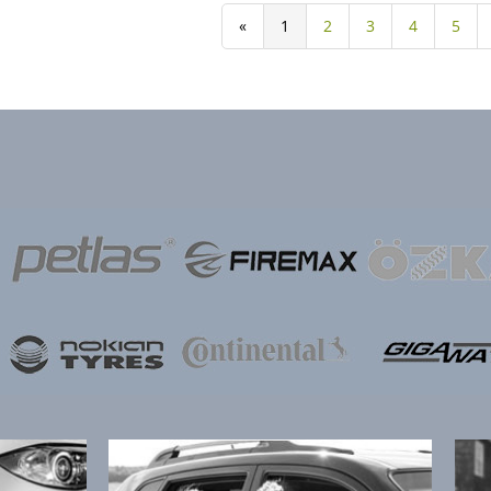
«
1
2
3
4
5